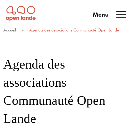
Aller
directement
Menu
au
Open Lande
Entreprises & territoires
ENTREPRISES &
contenu
Accueil
»
Agenda des associations Communauté Open Lande
TERRITOIRES
Agenda des
associations
Communauté Open
Lande